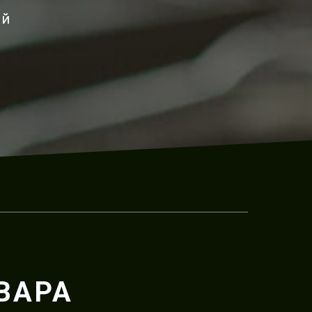
ый
ВАРА