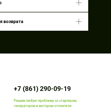
р
ствления возврата
я возврата
+7 (861) 290-09-19
Решим любую проблему со стартером,
генератором и мотором отопителя