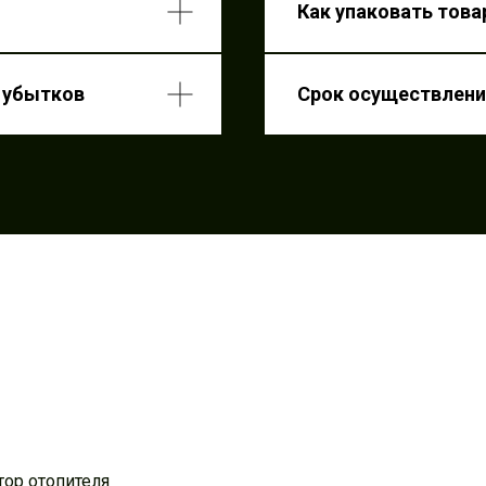
Как упаковать това
е
Срок осуще
ков
е убытков
Срок осуществлени
ор отопителя