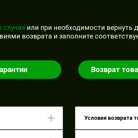
о случая
или при необходимости вернуть 
овиями возврата и заполните соответству
гарантии
Возврат тов
антии
Условия 
надлеж
Условия возврата 
ртизы
Как у