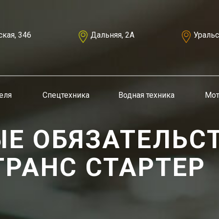
кая, 346
Дальняя, 2А
Уральс
еля
Спецтехника
Водная техника
Мот
Е ОБЯЗАТЕЛЬС
РАНС СТАРТЕР