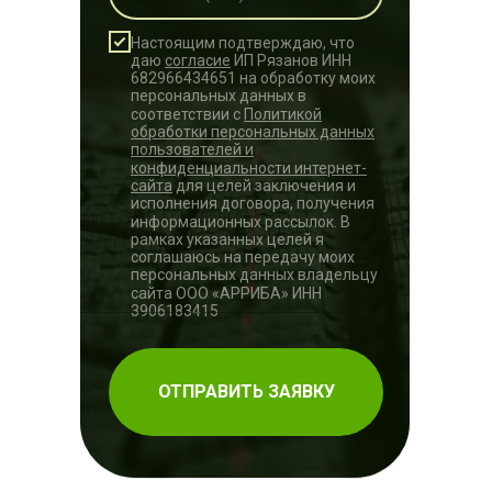
Настоящим подтверждаю, что
даю
согласие
ИП Рязанов ИНН
682966434651 на обработку моих
персональных данных в
соответствии с
Политикой
обработки персональных данных
пользователей и
конфиденциальности интернет-
сайта
для целей заключения и
исполнения договора, получения
информационных рассылок. В
рамках указанных целей я
соглашаюсь на передачу моих
персональных данных владельцу
сайта ООО «АРРИБА» ИНН
3906183415
ОТПРАВИТЬ ЗАЯВКУ